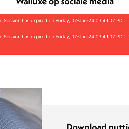
Walluxe op sociale media
en: Session has expired on Friday, 07-Jun-24 03:49:07 PDT.
en: Session has expired on Friday, 07-Jun-24 03:49:07 PDT.
Download nutti