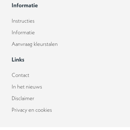
e
t
t
k
t
Informatie
b
a
e
e
u
o
g
r
d
b
o
r
e
i
e
Instructies
k
a
s
n
m
t
Informatie
Aanvraag kleurstalen
Links
Contact
In het nieuws
Disclaimer
Privacy en cookies