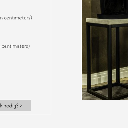
in centimeters)
n centimeters)
k nodig? >