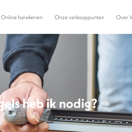
Online berekenen
Onze verkooppunten
Over W
els heb ik nodig?