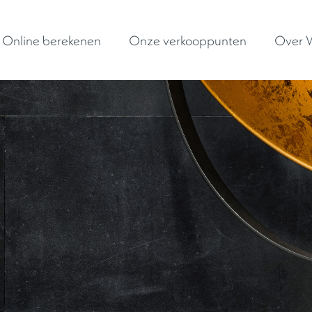
Online berekenen
Onze verkooppunten
Over W