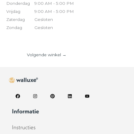
Donderdag
9:00 AM - 5:00 PM
Vrijdag
9:00 AM - 5:00 PM
Zaterdag
Gesloten
Zondag
Gesloten
Volgende winkel
→
F
I
P
L
Y
a
n
i
i
o
c
s
n
n
u
e
t
t
k
t
Informatie
b
a
e
e
u
o
g
r
d
b
o
r
e
i
e
Instructies
k
a
s
n
m
t