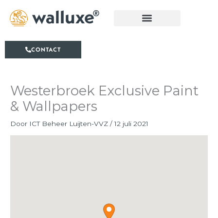
Ga
naar
de
inhoud
CONTACT
Westerbroek Exclusive Paint
& Wallpapers
Door
ICT Beheer Luijten-VVZ
/
12 juli 2021