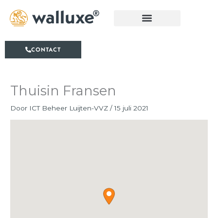
Ga
naar
de
inhoud
CONTACT
Thuisin Fransen
Door
ICT Beheer Luijten-VVZ
/
15 juli 2021