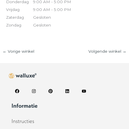
Donderdag
9:00 AM - 5:00 PM
Vrijdag
9:00 AM - 5:00 PM
Zaterdag
Gesloten
Zondag
Gesloten
←
Vorige winkel
Volgende winkel
→
F
I
P
L
Y
a
n
i
i
o
c
s
n
n
u
e
t
t
k
t
Informatie
b
a
e
e
u
o
g
r
d
b
o
r
e
i
e
Instructies
k
a
s
n
m
t