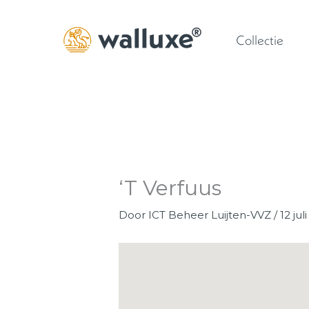
Ga
naar
Collectie
de
inhoud
‘T Verfuus
Door
ICT Beheer Luijten-VVZ
/
12 jul