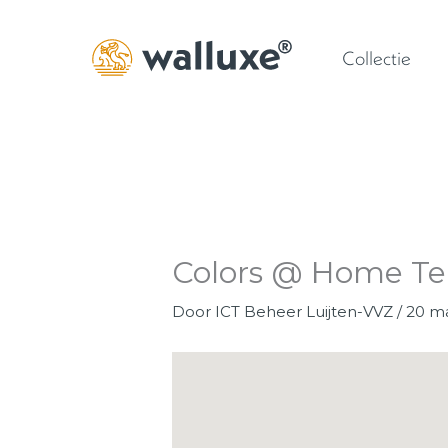
Ga
naar
Collectie
de
inhoud
Colors @ Home T
Door
ICT Beheer Luijten-VVZ
/
20 m