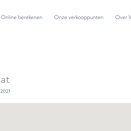
Online berekenen
Onze verkooppunten
Over W
at
i 2021