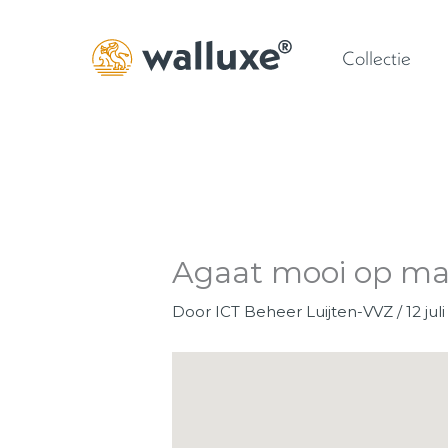
Ga
naar
Collectie
de
inhoud
Agaat mooi op ma
Door
ICT Beheer Luijten-VVZ
/
12 jul